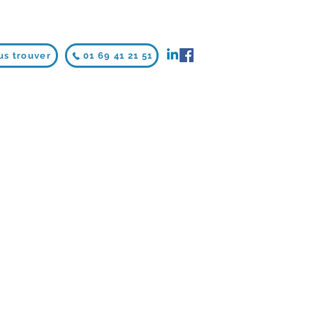
us trouver
01 69 41 21 51
rix
romotionnel