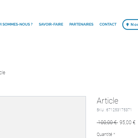
I SOMMES-NOUS ?
SAVOIR-FAIRE
PARTENAIRES
CONTACT
No
cle
Article
SKU : 671253175371
Prix
P
 100,00 € 
95,00 €
original
p
Quantité
*