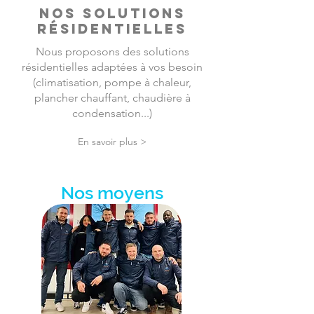
nOS SOLUTIONS
RÉSIDENTIELLES
Nous proposons des solutions
résidentielles adaptées à vos besoin
(climatisation, pompe à chaleur,
plancher chauffant, chaudière à
condensation...)
En savoir plus >
Nos moyens