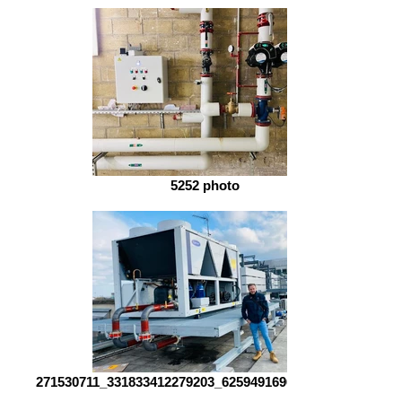
5252 photo
271530711_331833412279203_6259491696978147859_n